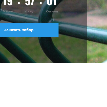
19
56
59
Часов
Минут
Секунд
Заказать забор