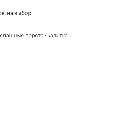
е, на выбор
аспашные ворота / калитка