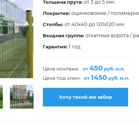
Толщина прута:
от 3 до 5 мм.
Покрытие:
оцинковоное / полимерно
Столбы:
от 40х40 до 120х120 мм.
Входная группа:
откатные ворота / р
Гарантия:
1 год
450
Цена монтажа:
от
руб. м.п.
1450
Цена под ключ:
от
руб. м.п.
Хочу такой же забор