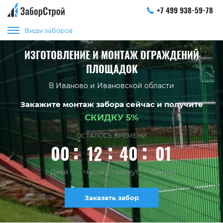
+7 499 938-59-78
Виды заборов
ИЗГОТОВЛЕНИЕ И МОНТАЖ ОГРАЖДЕНИЙ
ПЛОЩАДОК
В Иваново и Ивановской области
Закажите монтаж забора сейчас и получите
СКИДКУ 5%
ОСТАЛОСЬ ВРЕМЕНИ
00
12
40
00
Дней
Часов
Минут
Секунд
Заказать забор